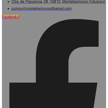
Ctra. de Plasencia, 38, 10810, Montehermoso (Cáceres)
pcmovil.montehermoso@gmail.com
Facebook-f