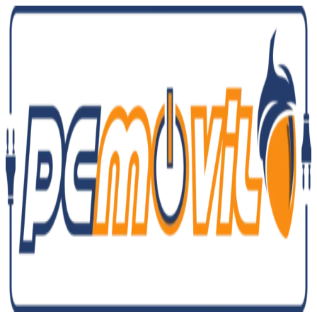
Ir
al
contenido