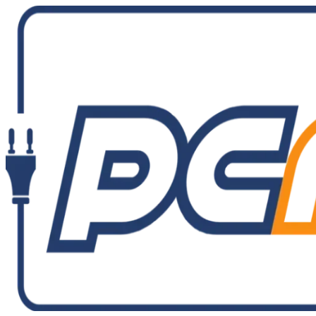
Ir
al
contenido