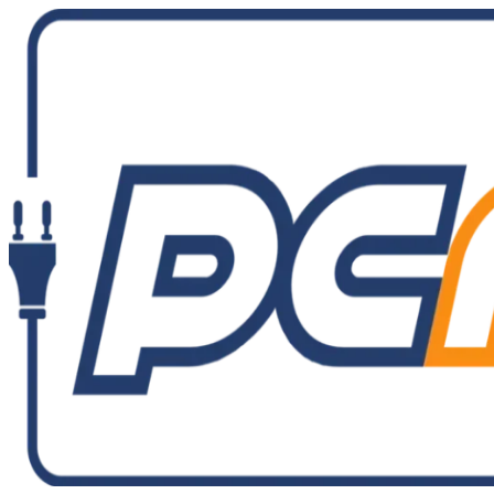
Ir
al
contenido