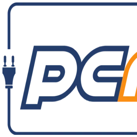
Ir
al
contenido