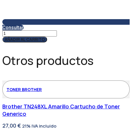
Consultar
Servicio
Técnico
AÑADIR AL CARRITO
SAT175
cantidad
Otros productos
TONER BROTHER
Brother TN248XL Amarillo Cartucho de Toner
Generico
27,00
€
21% IVA incluido