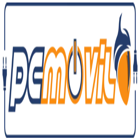
Ir
al
contenido