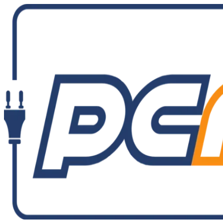
Ir
al
contenido