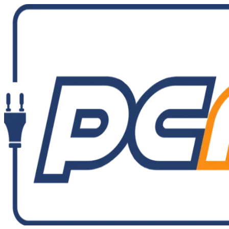
Ir
al
contenido