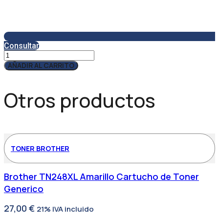
Consultar
Servicio
Técnico
AÑADIR AL CARRITO
SAT430
cantidad
Otros productos
TONER BROTHER
Brother TN248XL Amarillo Cartucho de Toner
Generico
27,00
€
21% IVA incluido