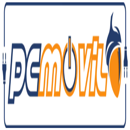
Ir
al
contenido