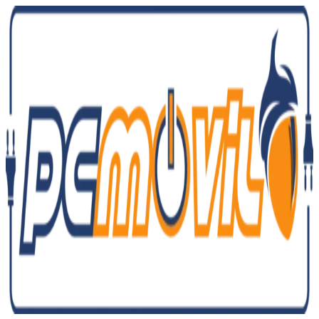
Ir
al
contenido