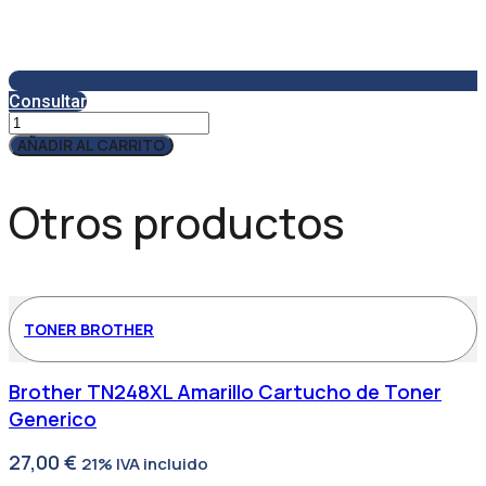
Consultar
Servicio
Técnico
AÑADIR AL CARRITO
SAT480
cantidad
Otros productos
TONER BROTHER
Brother TN248XL Amarillo Cartucho de Toner
Generico
27,00
€
21% IVA incluido