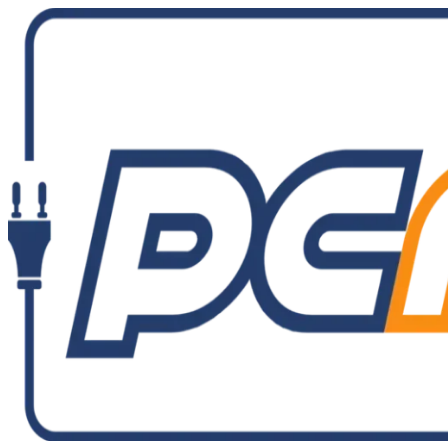
Ir
al
contenido