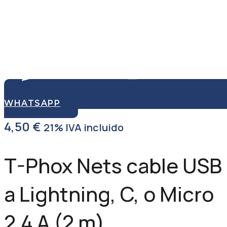
WHATSAPP
4,50
€
21% IVA incluido
T-Phox Nets cable USB
a Lightning, C, o Micro
2.4 A (2 m)