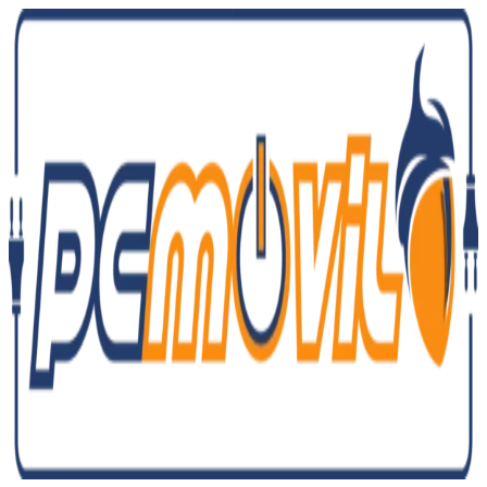
Ir
al
contenido