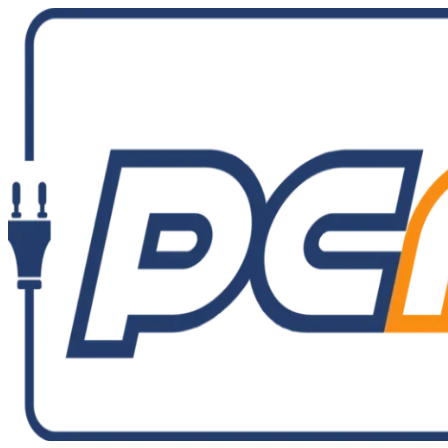
Ir
al
contenido