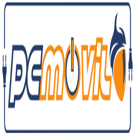
Ir
al
contenido