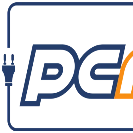
Ir
al
contenido